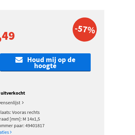
-57%
,49
Houd mij op de
hoogte
k uitverkocht
ensenlijst
aats: Vooras rechts
aad [mm]: M 14x1,5
ummer paar: 49401817
caties