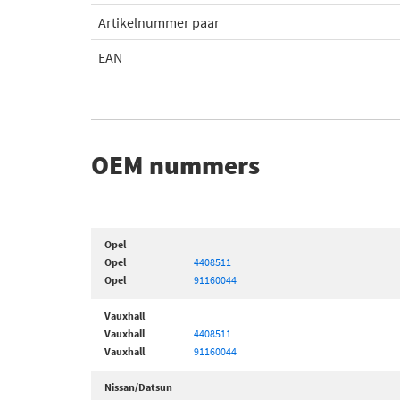
Artikelnummer paar
EAN
OEM nummers
Opel
Opel
4408511
Opel
91160044
Vauxhall
Vauxhall
4408511
Vauxhall
91160044
Nissan/Datsun