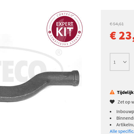
€ 54,61
€ 23
Tijdelij
Zet op w
Inbouwpl
Binnendr
Artikeln
Alle specifi