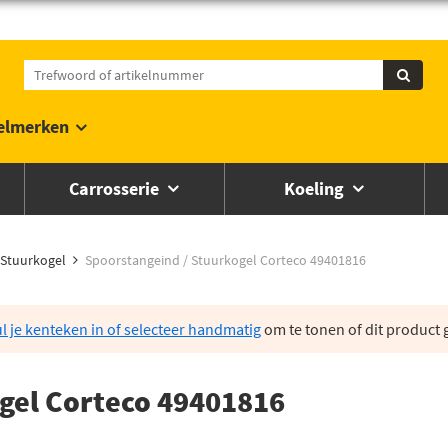
elmerken
Carrosserie
Koeling
Stuurkogel
Spoorstangeind / Stuurkogel Corteco 49401816
l je kenteken in of selecteer handmatig
om te tonen of dit product g
gel Corteco 49401816