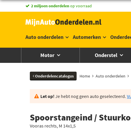
vandaag besteld,
2 miljoen onderdelen
morgen in huis *
op voorraad
Auto onderdelen
Automerken
Onderde
Motor
Onderstel
Onderdelencatalogus
Home
Auto onderdelen
Let op!
Je hebt nog geen auto geselecteerd.
Vu
Spoorstangeind / Stuurko
Vooras rechts, M 14x1,5