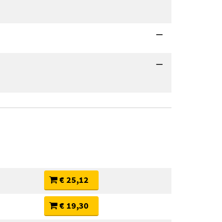
€ 25,12
€ 19,30