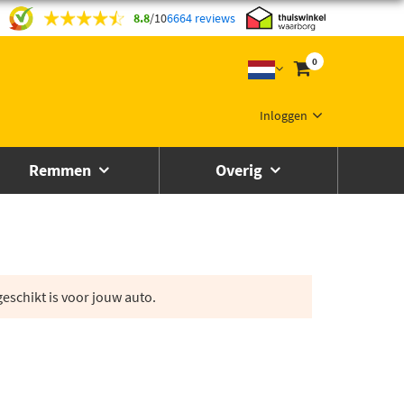
8.8
/
10
6664 reviews
0
Inloggen
Remmen
Overig
eschikt is voor jouw auto.