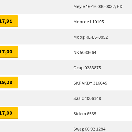
Meyle 16-16 030 0032/HD
17,91
Monroe L10105
Moog RE-ES-0852
17,00
NK 5033664
Ocap 0283875
19,28
SKF VKDY 316045
Sasic 4006148
17,00
Sidem 6535
Swag 60 92 1284