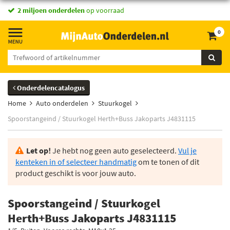
2 miljoen onderdelen
op voorraad
0
Onderdelencatalogus
Home
Auto onderdelen
Stuurkogel
Spoorstangeind / Stuurkogel Herth+Buss Jakoparts J4831115
Let op!
Je hebt nog geen auto geselecteerd.
Vul je
kenteken in of selecteer handmatig
om te tonen of dit
product geschikt is voor jouw auto.
Spoorstangeind / Stuurkogel
Herth+Buss Jakoparts J4831115