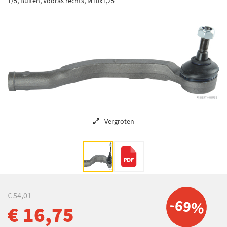
1/5, Buiten, Vooras rechts, M10x1,25
Vergroten
€ 54,01
-69%
€ 16,75