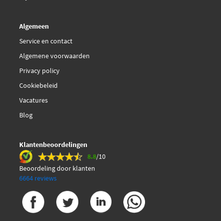
Jp Group 1244602280
Algemeen
KYB KTR4051
Service en contact
Algemene voorwaarden
€ 19,40
Kavo Parts STE-10090
Privacy policy
€ 18,46
Cookiebeleid
Kavo Parts STE-6601
Vacatures
€ 116,40
Kavo Parts STE-6625
Blog
Kawe 8500 10105
Klantenbeoordelingen
8.8
/10
Mapco 49144HPS
Beoordeling door klanten
6664 reviews
Mapco 53126
Mapco 53127