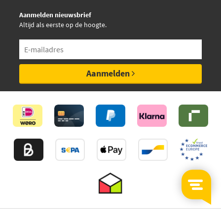
Aanmelden nieuwsbrief
Mapco 53141
Altijd als eerste op de hoogte.
Mapco 53143HPS
Mapco 53155
Aanmelden
Mapco 53170
Mapco 59120
Mapco 59128
Metzger 54002402
€ 25,12
Meyle 16-16 020 0008/HD