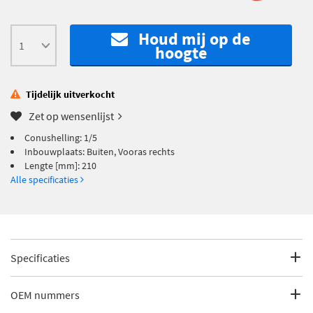
Houd mij op de
hoogte
Tijdelijk uitverkocht
Zet op wensenlijst
Conushelling: 1/5
Inbouwplaats: Buiten, Vooras rechts
Lengte [mm]: 210
Alle specificaties
Specificaties
Fabrikantcode
J4831115
OEM nummers