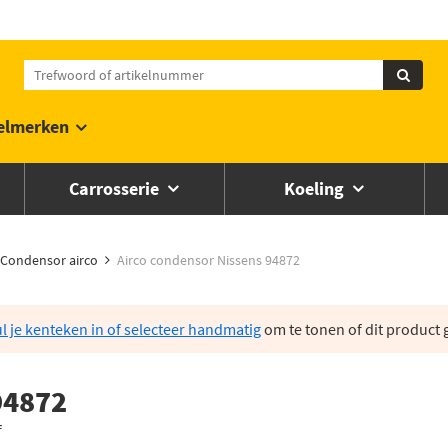
elmerken
Carrosserie
Koeling
Condensor airco
Airco condensor Nissens 94872
l je kenteken in of selecteer handmatig
om te tonen of dit product g
94872
f