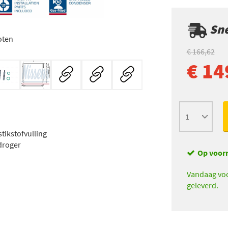
Sne
oten
€ 166,62
€ 14
tikstofvulling
 droger
Op voor
Vandaag voo
geleverd.