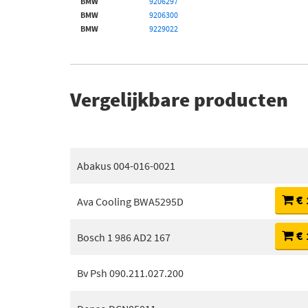
BMW
9206297
BMW
9206300
BMW
9229022
Vergelijkbare producten
Abakus 004-016-0021
€ 
Ava Cooling BWA5295D
€ 
Bosch 1 986 AD2 167
Bv Psh 090.211.027.200