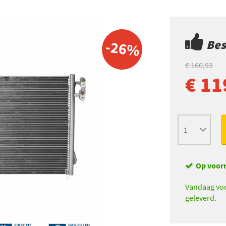
Best
-26%
€ 160,93
€ 11
Op voor
Vandaag voo
geleverd.