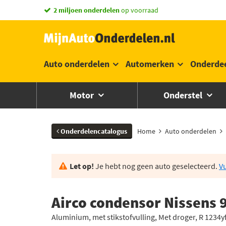
vandaag besteld,
morgen in huis *
Auto onderdelen
Automerken
Onderde
Motor
Onderstel
Onderdelencatalogus
Home
Auto onderdelen
Let op!
Je hebt nog geen auto geselecteerd.
Vu
Airco condensor Nissens 
Aluminium, met stikstofvulling, Met droger, R 1234y