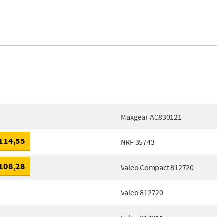
Maxgear AC830121
114,55
NRF 35743
108,28
Valeo Compact 812720
Valeo 812720