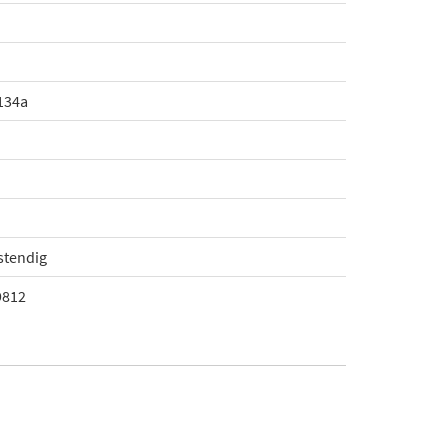
 134a
stendig
9812