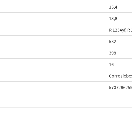
15,4
13,8
R 1234yf, R
582
398
16
Corrosiebe
570728625