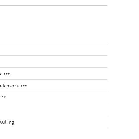
airco
ndensor airco
 **
vulling