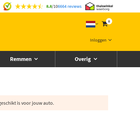
8.8
/
10
6664 reviews
0
Inloggen
Remmen
Overig
eschikt is voor jouw auto.