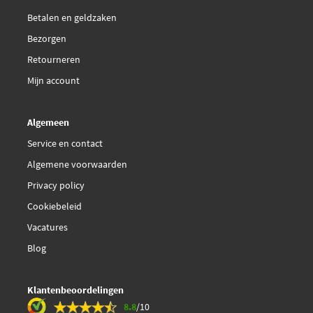
Betalen en geldzaken
Vemo V21-01-0003
Bezorgen
Retourneren
Mijn account
Algemeen
Service en contact
Algemene voorwaarden
Privacy policy
Cookiebeleid
Vacatures
Blog
Klantenbeoordelingen
8.8
/10