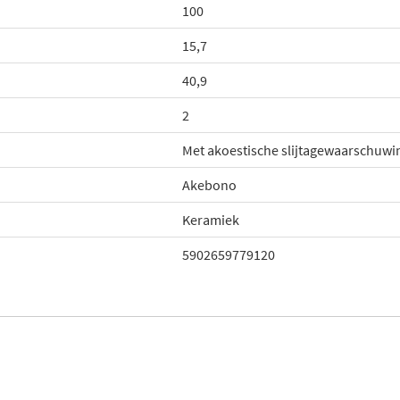
100
15,7
40,9
2
Met akoestische slijtagewaarschuwi
Akebono
Keramiek
5902659779120