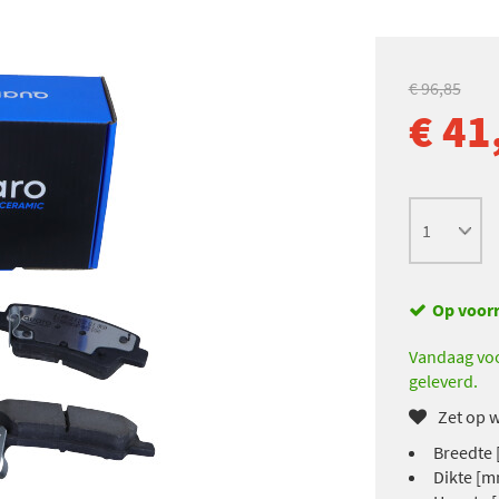
€ 96,85
€ 41
Op voor
Vandaag voo
geleverd.
Zet op w
Breedte 
Dikte [m