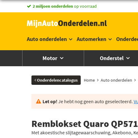
vandaag besteld,
morgen in huis *
Auto onderdelen
Automerken
Onderde
Motor
Onderstel
Onderdelencatalogus
Home
Auto onderdelen
Let op!
Je hebt nog geen auto geselecteerd.
Vu
Remblokset Quaro QP57
Met akoestische slijtagewaarschuwing, Akebono, K