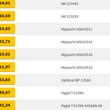
24,01
NK 223442
20,50
NK 223529
23,63
Nipparts N3610311
22,71
Nipparts N3610314
23,01
Nipparts N3610518
21,97
Nipparts N3610519
23,63
Optimal BP-12560
30,67
Pagid T3139N
32,34
Pagid T3139N-54568N-00