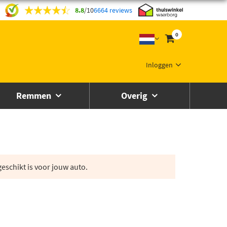
8.8
/
10
6664 reviews
0
Inloggen
Remmen
Overig
eschikt is voor jouw auto.