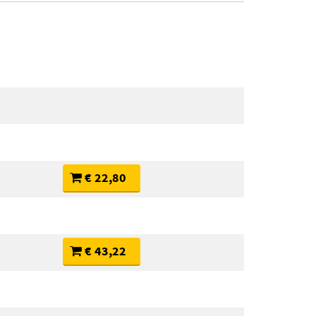
€ 22,80
€ 43,22