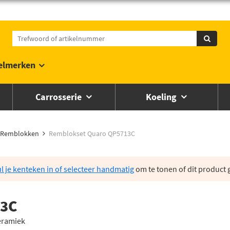
elmerken
Carrosserie
Koeling
Remblokken
Remblokset Quaro QP5713C
l je kenteken in of selecteer handmatig
om te tonen of dit product g
13C
eramiek