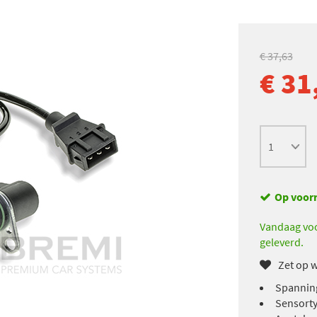
€ 37,63
€ 31
Op voor
Vandaag voo
geleverd.
Zet op w
Spanning
Sensorty