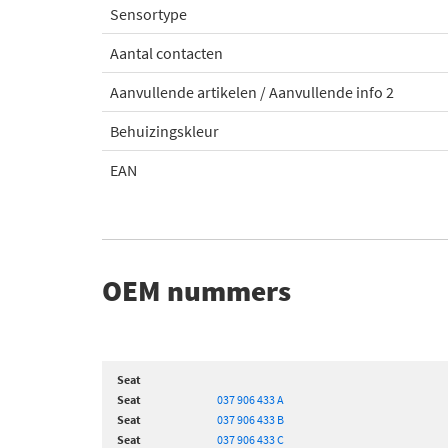
Sensortype
Aantal contacten
Aanvullende artikelen / Aanvullende info 2
Behuizingskleur
EAN
OEM nummers
Seat
Seat
037 906 433 A
Seat
037 906 433 B
Seat
037 906 433 C