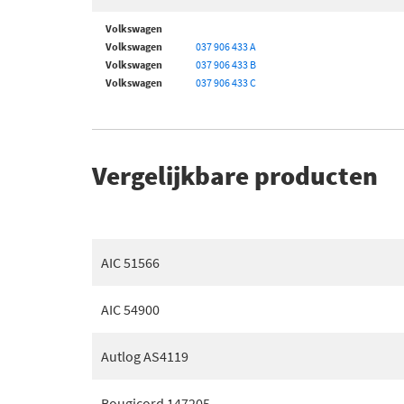
Volkswagen
Volkswagen
037 906 433 A
Volkswagen
037 906 433 B
Volkswagen
037 906 433 C
Vergelijkbare producten
AIC 51566
AIC 54900
Autlog AS4119
Bougicord 147205