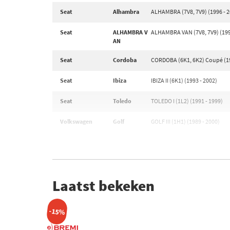
Seat
Alhambra
ALHAMBRA (7V8, 7V9) (1996 - 2
Seat
ALHAMBRA V
ALHAMBRA VAN (7V8, 7V9) (199
AN
Seat
Cordoba
CORDOBA (6K1, 6K2) Coupé (19
Seat
Ibiza
IBIZA II (6K1) (1993 - 2002)
Seat
Toledo
TOLEDO I (1L2) (1991 - 1999)
Volkswagen
Golf
GOLF III (1H1) (1989 - 2000)
Laatst bekeken
-15%