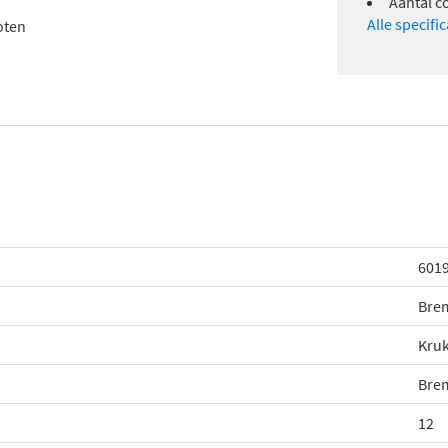
Aantal c
Alle specifi
oten
601
Bre
Kru
Bre
12