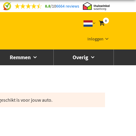
8.8
/
10
6664 reviews
0
Inloggen
Remmen
Overig
eschikt is voor jouw auto.