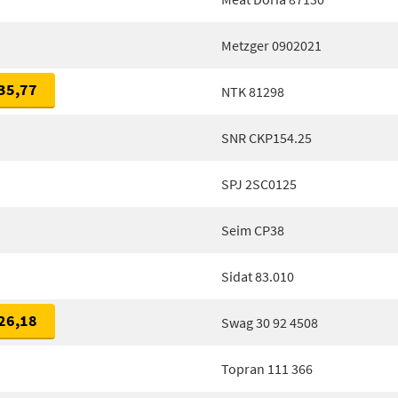
Metzger 0902021
35,77
NTK 81298
SNR CKP154.25
SPJ 2SC0125
Seim CP38
Sidat 83.010
26,18
Swag 30 92 4508
Topran 111 366