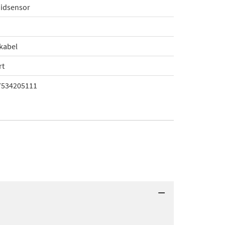
idsensor
kabel
rt
7534205111