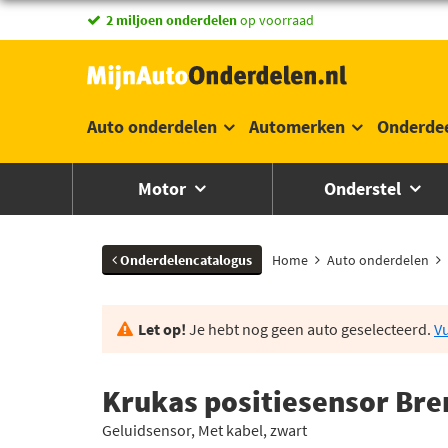
vandaag besteld,
2 miljoen onderdelen
morgen in huis *
op voorraad
Auto onderdelen
Automerken
Onderde
Motor
Onderstel
Onderdelencatalogus
Home
Auto onderdelen
Let op!
Je hebt nog geen auto geselecteerd.
Vu
Krukas positiesensor Bre
Geluidsensor, Met kabel, zwart