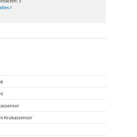
ontacten: 3
caties
98
mi
kassensor
mi Krukassensor