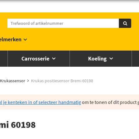
elmerken
Carrosserie
Koeling
Krukassensor
Krukas positiesensor Bremi 60198
l je kenteken in of selecteer handmatig
om te tonen of dit product g
mi 60198