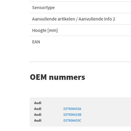
Sensortype
Aanvullende artikelen / Aanvullende info 2
Hoogte [mm]
EAN
OEM nummers
Audi
Audi
037906433A
Audi
037906433B
Audi
037906433C