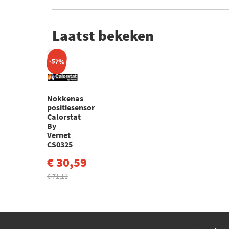
Laatst bekeken
-57%
Nokkenas
positiesensor
Calorstat
By
Vernet
CS0325
€ 30,59
€ 71,11