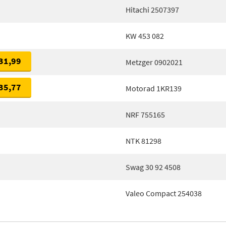
Hitachi 2507397
KW 453 082
31,99
Metzger 0902021
35,77
Motorad 1KR139
NRF 755165
NTK 81298
Swag 30 92 4508
Valeo Compact 254038