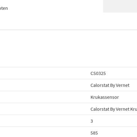
oten
CS0325
Calorstat By Vernet
Krukassensor
Calorstat By Vernet K
3
585