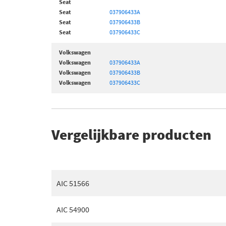
Seat
Seat
037906433A
Seat
037906433B
Seat
037906433C
Volkswagen
Volkswagen
037906433A
Volkswagen
037906433B
Volkswagen
037906433C
Vergelijkbare producten
AIC 51566
AIC 54900