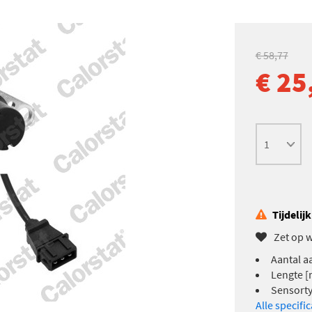
€ 58,77
€ 25
Tijdelij
Zet op w
Aantal a
Lengte [
Sensorty
Alle specifi