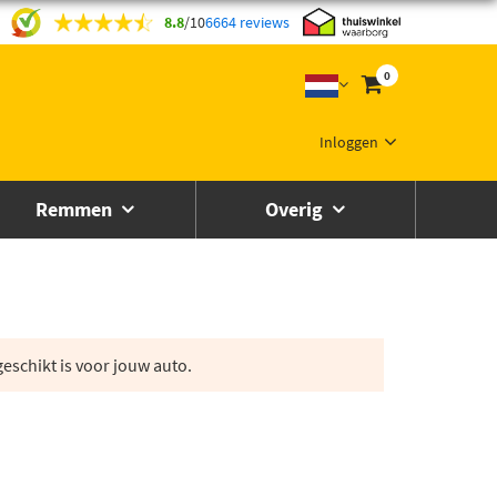
8.8
/
10
6664 reviews
0
Inloggen
Remmen
Overig
eschikt is voor jouw auto.