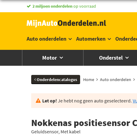
vandaag besteld,
morgen in huis *
Auto onderdelen
Automerken
Onderde
Motor
Onderstel
Onderdelencatalogus
Home
Auto onderdelen
Let op!
Je hebt nog geen auto geselecteerd.
Vu
Nokkenas positiesensor C
Geluidsensor, Met kabel