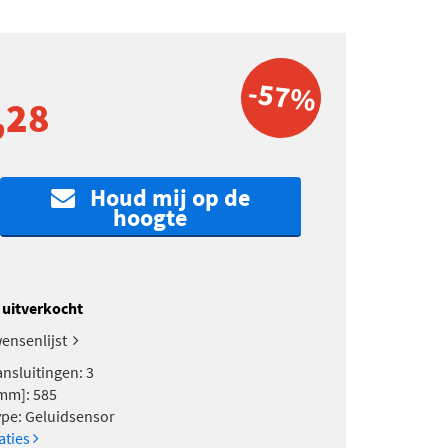
-57%
,28
Houd mij op de
hoogte
k uitverkocht
ensenlijst
ansluitingen: 3
mm]: 585
pe: Geluidsensor
caties