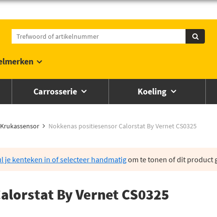
elmerken
Carrosserie
Koeling
Krukassensor
Nokkenas positiesensor Calorstat By Vernet CS0325
l je kenteken in of selecteer handmatig
om te tonen of dit product g
alorstat By Vernet CS0325