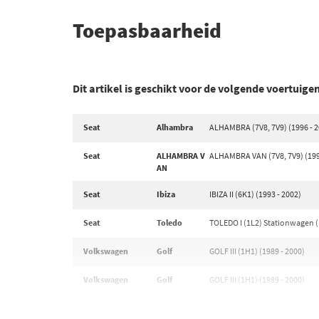
Toepasbaarheid
Dit artikel is geschikt voor de volgende voertuige
Seat
Alhambra
ALHAMBRA (7V8, 7V9) (1996 - 2
Seat
ALHAMBRA V
ALHAMBRA VAN (7V8, 7V9) (199
AN
Seat
Ibiza
IBIZA II (6K1) (1993 - 2002)
Seat
Toledo
TOLEDO I (1L2) Stationwagen (
Volkswagen
Golf
GOLF III (1H1) (1989 - 2000)
Volkswagen
Golf
GOLF III (1H1) (1989 - 2000)