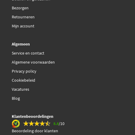
Metzger 0902021
Bezorgen
SPJ 2SC0125
Retourneren
Mijn account
Sidat 83.010
Algemeen
Topran 111 366
Service en contact
Algemene voorwaarden
Triscan 8855 29102
Privacy policy
Valeo Compact 254038
Cookiebeleid
Vacatures
€ 28,66
Valeo 254038
Blog
Klantenbeoordelingen
8.8
/10
Beoordeling door klanten