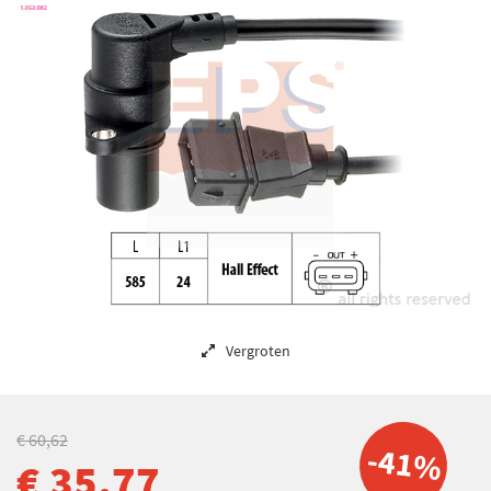
Vergroten
€ 60,62
-41%
€ 35,77