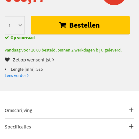
Bestellen
Op voorraad
Vandaag voor 16:00 besteld, binnen 2 werkdagen bij u geleverd.
Zet op wensenlijst
Lengte [mm]: 585
Lees verder
Omschrijving
Lengte [mm]: 585
Specificaties
EAN: 8012510278925