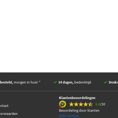
besteld,
morgen in huis! *
14 dagen,
bedenktijd
Desk
Klantenbeoordelingen
8.8
/10
ontact
Beoordeling door klanten
oorwaarden
6664 reviews