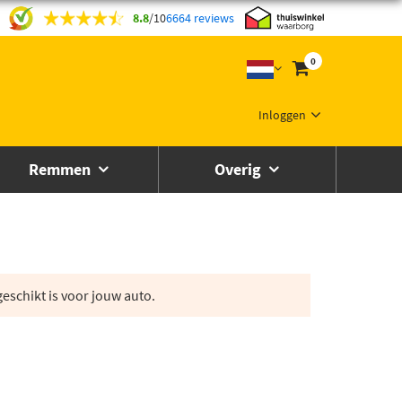
8.8
/
10
6664 reviews
0
Inloggen
Remmen
Overig
eschikt is voor jouw auto.