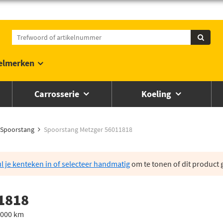
elmerken
Carrosserie
Koeling
Spoorstang
Spoorstang Metzger 56011818
l je kenteken in of selecteer handmatig
om te tonen of dit product g
1818
5.000 km