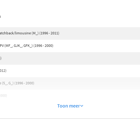
n
tchback/limousine (M_) (1996 - 2011)
V (MF_, GJK_, GFK_) (1996 - 2000)
)
012)
5_, G_) (1996 - 2000)
2000)
Toon meer