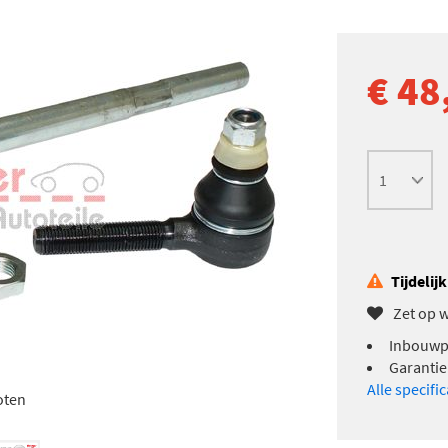
€ 48
Tijdelij
Zet op w
Inbouwpl
Garantie:
Alle specifi
oten