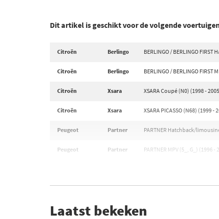
Dit artikel is geschikt voor de volgende voertuige
Citroën
Berlingo
BERLINGO / BERLINGO FIRST Ha
Citroën
Berlingo
BERLINGO / BERLINGO FIRST MP
Citroën
Xsara
XSARA Coupé (N0) (1998 - 2005
Citroën
Xsara
XSARA PICASSO (N68) (1999 - 2
Peugeot
Partner
PARTNER Hatchback/limousine (
Peugeot
Partner
PARTNER MPV (5_, G_) (1996 - 
Laatst bekeken