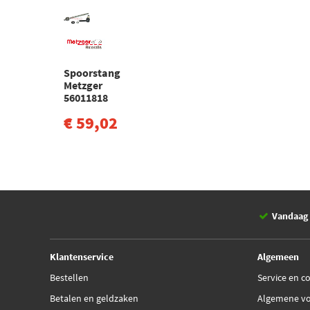
Spoorstang
Metzger
56011818
€ 59,02
Vandaag 
Klantenservice
Algemeen
Bestellen
Service en c
Betalen en geldzaken
Algemene v