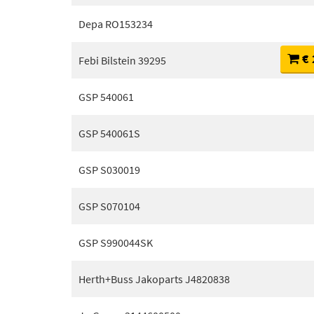
Depa RO153234
€ 
Febi Bilstein 39295
GSP 540061
GSP 540061S
GSP S030019
GSP S070104
GSP S990044SK
Herth+Buss Jakoparts J4820838