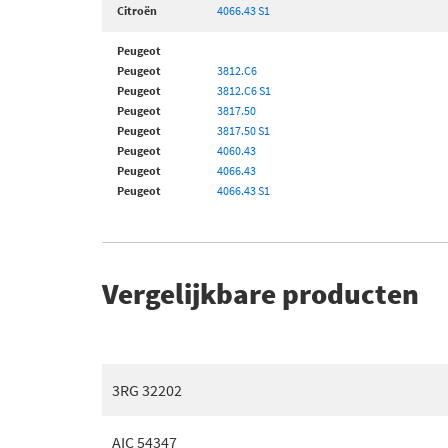
Citroën
4066.43 S1
Peugeot
Peugeot
3812.C6
Peugeot
3812.C6 S1
Peugeot
3817.50
Peugeot
3817.50 S1
Peugeot
4060.43
Peugeot
4066.43
Peugeot
4066.43 S1
Vergelijkbare producten
3RG 32202
AIC 54347