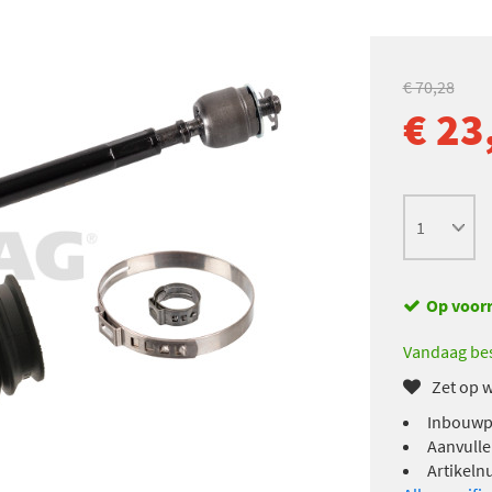
€ 70,28
€ 23
Op voor
Vandaag bes
Zet op w
Inbouwpl
Aanvulle
Artikeln