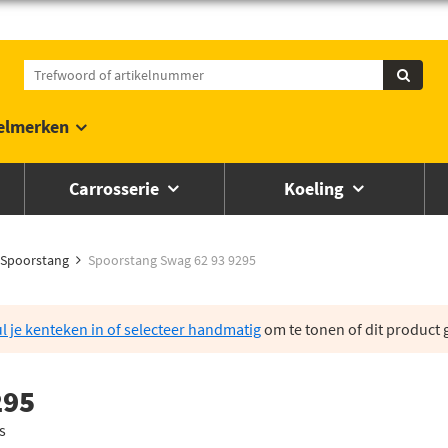
elmerken
Carrosserie
Koeling
Spoorstang
Spoorstang Swag 62 93 9295
l je kenteken in of selecteer handmatig
om te tonen of dit product g
295
s