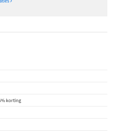
caties
6% korting