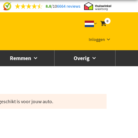
8.8
/
10
6664 reviews
0
Inloggen
Remmen
Overig
eschikt is voor jouw auto.