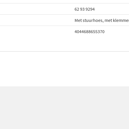
62 93 9294
Met stuurhoes, met klemme
4044688655370