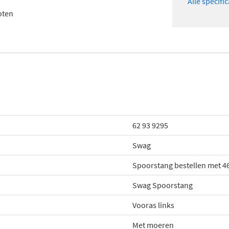
Alle specifi
oten
62 93 9295
Swag
Spoorstang bestellen met 4
Swag Spoorstang
Vooras links
Met moeren