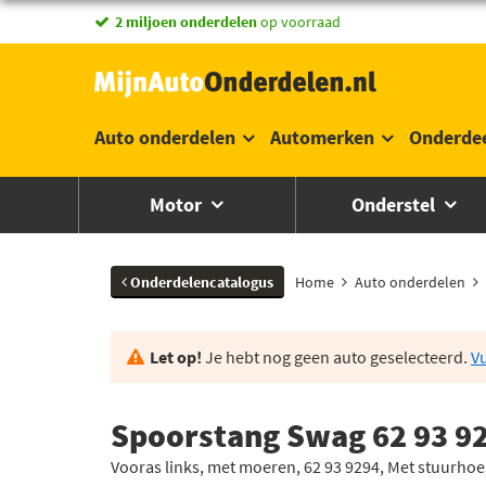
vandaag besteld,
2 miljoen onderdelen
morgen in huis *
op voorraad
Auto onderdelen
Automerken
Onderde
Motor
Onderstel
Onderdelencatalogus
Home
Auto onderdelen
Let op!
Je hebt nog geen auto geselecteerd.
Vu
Spoorstang Swag 62 93 9
Vooras links, met moeren, 62 93 9294, Met stuurhoe