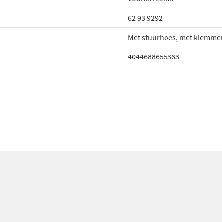
62 93 9292
Met stuurhoes, met klemme
4044688655363