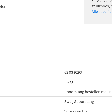
Aanvulle
stuurhoes,
oten
Alle specifi
62 93 9293
Swag
Spoorstang bestellen met 4
Swag Spoorstang
Vooras rechts