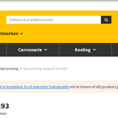
elmerken
Carrosserie
Koeling
Spoorstang
Spoorstang Swag 62 93 9293
l je kenteken in of selecteer handmatig
om te tonen of dit product g
293
mmen