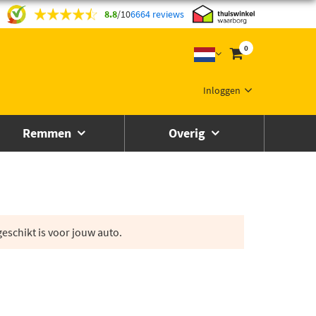
8.8
/
10
6664 reviews
0
Inloggen
Remmen
Overig
eschikt is voor jouw auto.