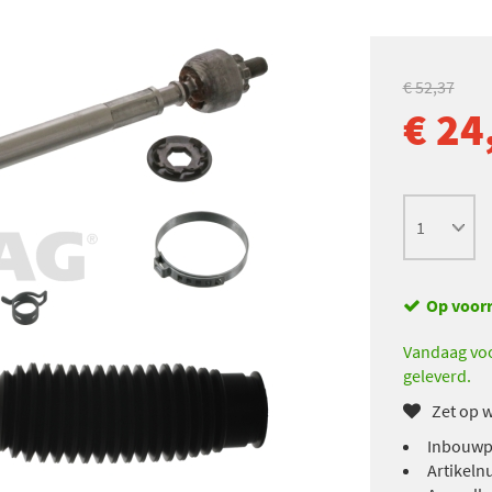
€ 52,37
€ 24
Op voor
Vandaag voo
geleverd.
Zet op w
Inbouwpl
Artikeln