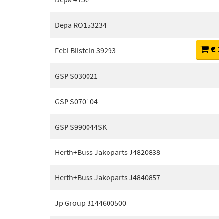
Depa RO153234
€ 
Febi Bilstein 39293
GSP S030021
GSP S070104
GSP S990044SK
Herth+Buss Jakoparts J4820838
Herth+Buss Jakoparts J4840857
Jp Group 3144600500