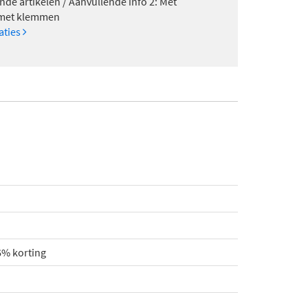
nde artikelen / Aanvullende info 2: Met
 met klemmen
caties
6% korting