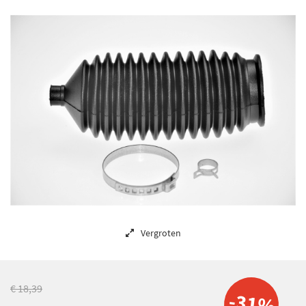
Vergroten
€ 18,39
-31%