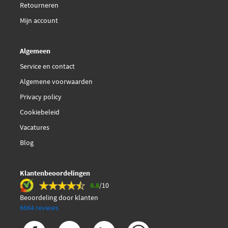
Retourneren
€ 13,07
SKF VKJP 2063
Mijn account
€ 5,37
Swag 62 80 0003
Algemeen
Service en contact
€ 6,90
Swag 62 93 9198
Algemene voorwaarden
€ 24,09
Privacy policy
Swag 62 93 9292
Cookiebeleid
€ 23,90
Swag 62 93 9295
Vacatures
Blog
Topran 721 139
Klantenbeoordelingen
Triscan 8500 28017
8.8
/10
Beoordeling door klanten
6664 reviews