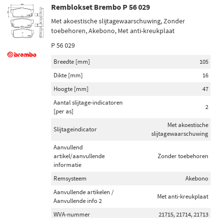
Remblokset Brembo P 56 029
Met akoestische slijtagewaarschuwing, Zonder
toebehoren, Akebono, Met anti-kreukplaat
P 56 029
Breedte [mm]
105
Dikte [mm]
16
Hoogte [mm]
47
Aantal slijtage-indicatoren
2
[per as]
Met akoestische
Slijtageindicator
slijtagewaarschuwing
Aanvullend
artikel/aanvullende
Zonder toebehoren
informatie
Remsysteem
Akebono
Aanvullende artikelen /
Met anti-kreukplaat
Aanvullende info 2
WVA-nummer
21715, 21714, 21713