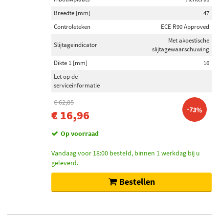
Breedte [mm]
47
Controleteken
ECE R90 Approved
Met akoestische
Slijtageindicator
slijtagewaarschuwing
Dikte 1 [mm]
16
Let op de
serviceinformatie
€ 62,85
-73%
€ 16,96
Op voorraad
Vandaag voor 18:00 besteld, binnen 1 werkdag bij u
geleverd.
Bestellen