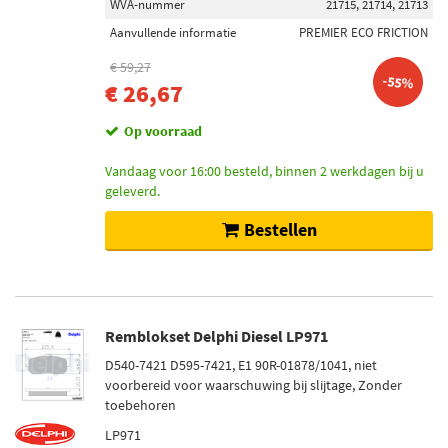
WVA-nummer
21715, 21714, 21713
Aanvullende informatie
PREMIER ECO FRICTION
€ 59,27
-55%
€ 26,67
Op voorraad
Vandaag voor 16:00 besteld, binnen 2 werkdagen bij u
geleverd.
Bestellen
Remblokset Delphi Diesel LP971
D540-7421 D595-7421, E1 90R-01878/1041, niet
voorbereid voor waarschuwing bij slijtage, Zonder
toebehoren
LP971