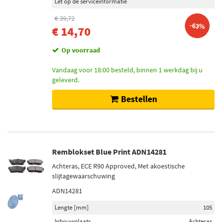
Let op de serviceinformatie
€ 39,72
-63%
€ 14,70
Op voorraad
Vandaag voor 18:00 besteld, binnen 1 werkdag bij u
geleverd.
Bestellen
Remblokset Blue Print ADN14281
Achteras, ECE R90 Approved, Met akoestische
slijtagewaarschuwing
ADN14281
Lengte [mm]
105
Inbouwplaats
Achteras