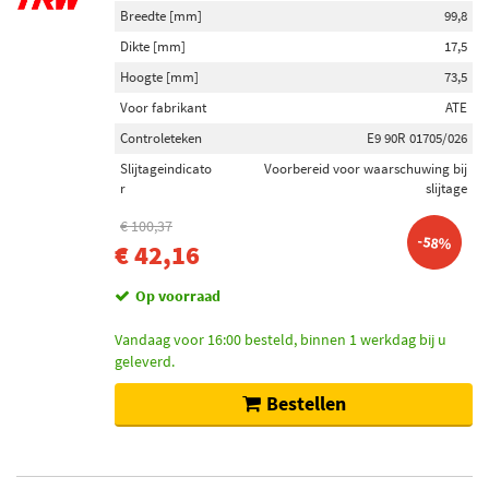
Breedte [mm]
99,8
Dikte [mm]
17,5
Hoogte [mm]
73,5
Voor fabrikant
ATE
Controleteken
E9 90R 01705/026
Slijtageindicato
Voorbereid voor waarschuwing bij
r
slijtage
€ 100,37
-58%
€ 42,16
Op voorraad
Vandaag voor 16:00 besteld, binnen 1 werkdag bij u
geleverd.
Bestellen