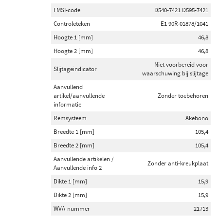
FMSI-code
D540-7421 D595-7421
Controleteken
E1 90R-01878/1041
Hoogte 1 [mm]
46,8
Hoogte 2 [mm]
46,8
Niet voorbereid voor
Slijtageindicator
waarschuwing bij slijtage
Aanvullend
artikel/aanvullende
Zonder toebehoren
informatie
Remsysteem
Akebono
Breedte 1 [mm]
105,4
Breedte 2 [mm]
105,4
Aanvullende artikelen /
Zonder anti-kreukplaat
Aanvullende info 2
Dikte 1 [mm]
15,9
Dikte 2 [mm]
15,9
WVA-nummer
21713