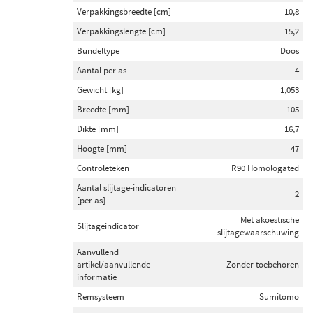
Verpakkingsbreedte [cm]
10,8
Verpakkingslengte [cm]
15,2
Bundeltype
Doos
Aantal per as
4
Gewicht [kg]
1,053
Breedte [mm]
105
Dikte [mm]
16,7
Hoogte [mm]
47
Controleteken
R90 Homologated
Aantal slijtage-indicatoren
2
[per as]
Met akoestische
Slijtageindicator
slijtagewaarschuwing
Aanvullend
artikel/aanvullende
Zonder toebehoren
informatie
Remsysteem
Sumitomo