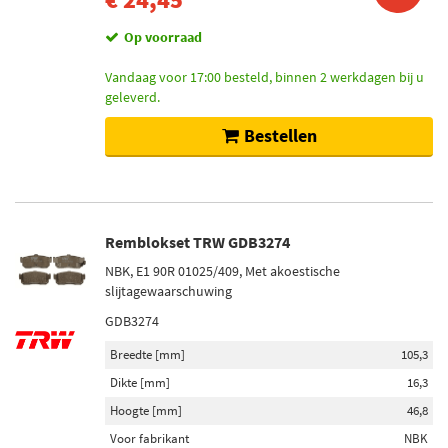
Op voorraad
Vandaag voor 17:00 besteld, binnen 2 werkdagen bij u
geleverd.
Bestellen
Remblokset TRW GDB3274
NBK, E1 90R 01025/409, Met akoestische
slijtagewaarschuwing
GDB3274
Breedte [mm]
105,3
Dikte [mm]
16,3
Hoogte [mm]
46,8
Voor fabrikant
NBK