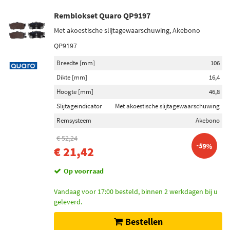
Remblokset Quaro QP9197
Met akoestische slijtagewaarschuwing, Akebono
QP9197
Breedte [mm]
106
Dikte [mm]
16,4
Hoogte [mm]
46,8
Slijtageindicator
Met akoestische slijtagewaarschuwing
Remsysteem
Akebono
€ 52,24
-59%
€ 21,42
Op voorraad
Vandaag voor 17:00 besteld, binnen 2 werkdagen bij u
geleverd.
Bestellen