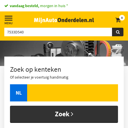
vandaag besteld,
morgen in huis *
0
Zoek op kenteken
Of selecteer je voertuig handmatig
NL
Zoek