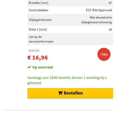
Breedte [mm]
47
Controleteken
ECE R90 Approved
Met akoestische
Slijtageindicator
slijtagewaarschuwing
Dikte 1 [mm]
16
Let op de
serviceinformatie
€ 62,85
-73%
€ 16,96
Op voorraad
Vandaag voor 18:00 besteld, binnen 1 werkdag bij u
geleverd.
Bestellen