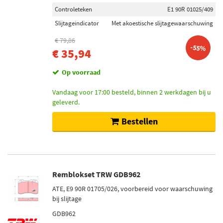
Controleteken
E1 90R 01025/409
Slijtageindicator
Met akoestische slijtagewaarschuwing
€ 79,86
-55%
€ 35,94
Op voorraad
Vandaag voor 17:00 besteld, binnen 2 werkdagen bij u
geleverd.
Bestellen
Remblokset TRW GDB962
ATE, E9 90R 01705/026, voorbereid voor waarschuwing
bij slijtage
GDB962