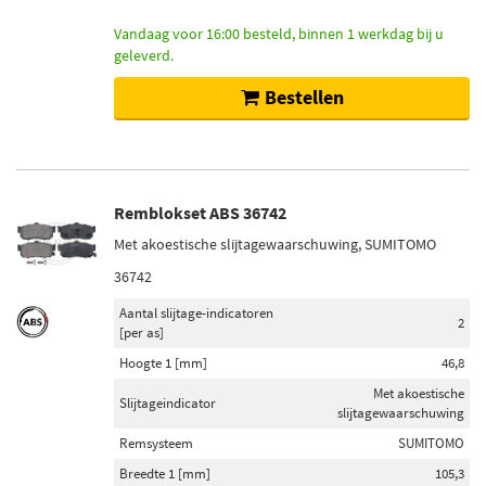
Vandaag voor 16:00 besteld, binnen 1 werkdag bij u
geleverd.
Bestellen
Remblokset ABS 36742
Met akoestische slijtagewaarschuwing, SUMITOMO
36742
Aantal slijtage-indicatoren
2
[per as]
Hoogte 1 [mm]
46,8
Met akoestische
Slijtageindicator
slijtagewaarschuwing
Remsysteem
SUMITOMO
Breedte 1 [mm]
105,3