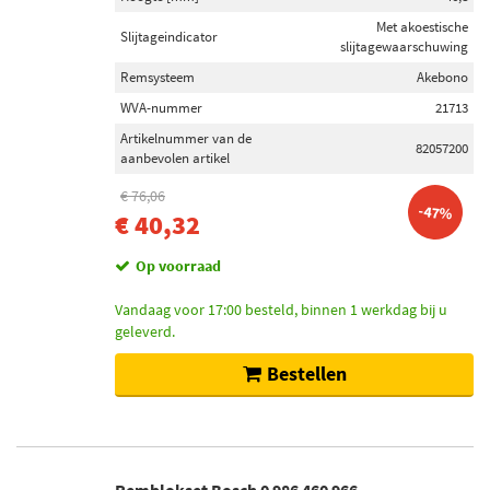
Toon meer
Met akoestische
Slijtageindicator
slijtagewaarschuwing
Inbouwplaats
Remsysteem
Akebono
Achteras (9)
WVA-nummer
21713
Vooras (1)
Artikelnummer van de
82057200
aanbevolen artikel
€ 76,06
Voorraad
-47%
€ 40,32
Niet op voorraad (23)
Op voorraad (20)
Op voorraad
Vandaag voor 17:00 besteld, binnen 1 werkdag bij u
geleverd.
Bestellen