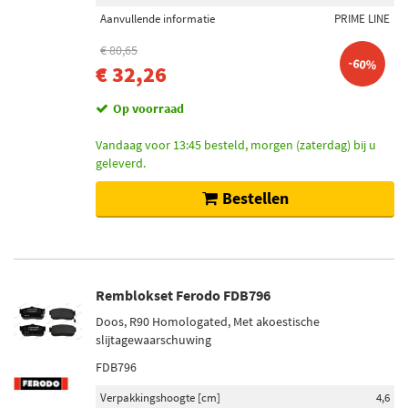
Aanvullende informatie
PRIME LINE
€ 80,65
-60%
€ 32,26
Op voorraad
Vandaag voor 13:45 besteld, morgen (zaterdag) bij u
geleverd.
Bestellen
Remblokset Ferodo FDB796
Doos, R90 Homologated, Met akoestische
slijtagewaarschuwing
FDB796
Verpakkingshoogte [cm]
4,6