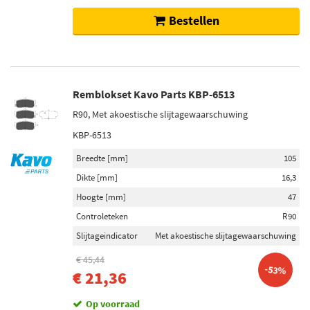
Bestellen
Remblokset Kavo Parts KBP-6513
R90, Met akoestische slijtagewaarschuwing
KBP-6513
Breedte [mm]
105
Dikte [mm]
16,3
Hoogte [mm]
47
Controleteken
R90
Slijtageindicator
Met akoestische slijtagewaarschuwing
€ 45,44
-53%
€ 21,36
Op voorraad