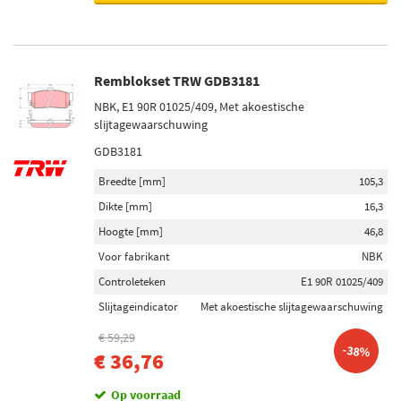
Remblokset TRW GDB3181
NBK, E1 90R 01025/409, Met akoestische
slijtagewaarschuwing
GDB3181
Breedte [mm]
105,3
Dikte [mm]
16,3
Hoogte [mm]
46,8
Voor fabrikant
NBK
Controleteken
E1 90R 01025/409
Slijtageindicator
Met akoestische slijtagewaarschuwing
€ 59,29
-38%
€ 36,76
Op voorraad