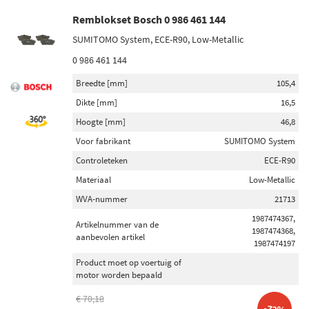
Remblokset Bosch 0 986 461 144
SUMITOMO System, ECE-R90, Low-Metallic
0 986 461 144
Breedte [mm]
105,4
Dikte [mm]
16,5
Hoogte [mm]
46,8
Voor fabrikant
SUMITOMO System
Controleteken
ECE-R90
Materiaal
Low-Metallic
WVA-nummer
21713
1987474367,
Artikelnummer van de
1987474368,
aanbevolen artikel
1987474197
Product moet op voertuig of
motor worden bepaald
€ 70,18