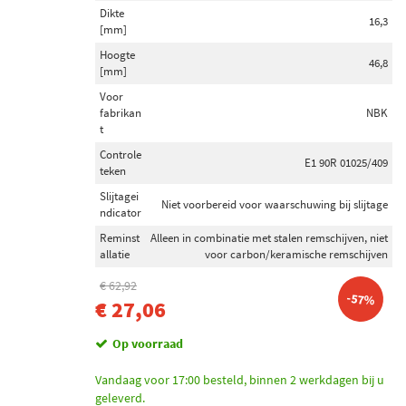
Dikte
16,3
[mm]
Hoogte
46,8
[mm]
Voor
fabrikan
NBK
t
Controle
E1 90R 01025/409
teken
Slijtagei
Niet voorbereid voor waarschuwing bij slijtage
ndicator
Reminst
Alleen in combinatie met stalen remschijven, niet
allatie
voor carbon/keramische remschijven
€ 62,92
-57%
€ 27,06
Op voorraad
Vandaag voor 17:00 besteld, binnen 2 werkdagen bij u
geleverd.