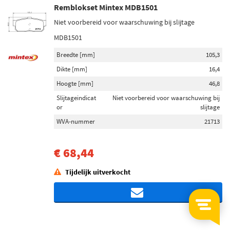
Remblokset Mintex MDB1501
Niet voorbereid voor waarschuwing bij slijtage
MDB1501
Breedte [mm]
105,3
Dikte [mm]
16,4
Hoogte [mm]
46,8
Slijtageindicat
Niet voorbereid voor waarschuwing bij
or
slijtage
WVA-nummer
21713
€ 68,44
Tijdelijk uitverkocht