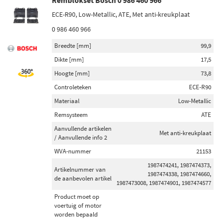
Remblokset Bosch 0 986 460 966
ECE-R90, Low-Metallic, ATE, Met anti-kreukplaat
0 986 460 966
Breedte [mm]
99,9
Dikte [mm]
17,5
Hoogte [mm]
73,8
Controleteken
ECE-R90
Materiaal
Low-Metallic
Remsysteem
ATE
Aanvullende artikelen
Met anti-kreukplaat
/ Aanvullende info 2
WVA-nummer
21153
1987474241, 1987474373,
Artikelnummer van
1987474338, 1987474660,
de aanbevolen artikel
1987473008, 1987474901, 1987474577
Product moet op
voertuig of motor
worden bepaald