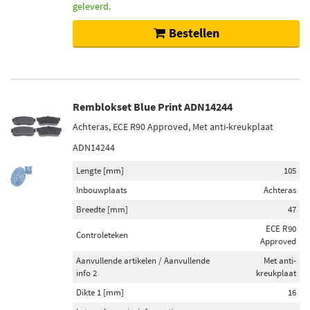
geleverd.
Bestellen
Remblokset Blue Print ADN14244
Achteras, ECE R90 Approved, Met anti-kreukplaat
ADN14244
Lengte [mm]
105
Inbouwplaats
Achteras
Breedte [mm]
47
ECE R90
Controleteken
Approved
Aanvullende artikelen / Aanvullende
Met anti-
info 2
kreukplaat
Dikte 1 [mm]
16