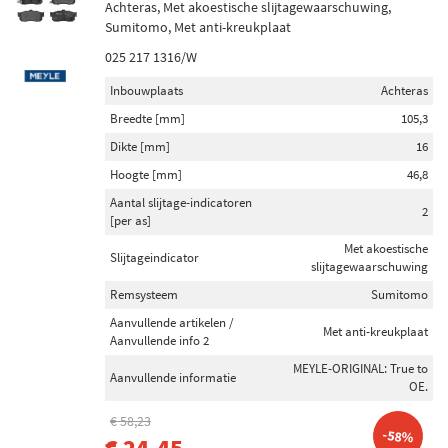
Achteras, Met akoestische slijtagewaarschuwing,
Sumitomo, Met anti-kreukplaat
025 217 1316/W
Inbouwplaats
Achteras
Breedte [mm]
105,3
Dikte [mm]
16
Hoogte [mm]
46,8
Aantal slijtage-indicatoren
2
[per as]
Met akoestische
Slijtageindicator
slijtagewaarschuwing
Remsysteem
Sumitomo
Aanvullende artikelen /
Met anti-kreukplaat
Aanvullende info 2
MEYLE-ORIGINAL: True to
Aanvullende informatie
OE.
€ 58,23
-58%
€ 24,45