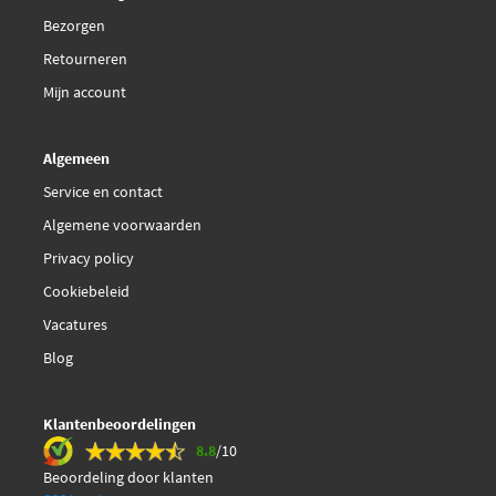
€ 32,28
Delphi Diesel LP1949
Bezorgen
Retourneren
FTE 9010762
Mijn account
FTE 9010763
Algemeen
€ 21,84
Febi Bilstein 16589
Service en contact
Algemene voorwaarden
€ 31,67
Ferodo FDB1790
Privacy policy
Cookiebeleid
Galfer B1.G102-0830.2
Vacatures
Hella 8DB 355 012-141
Blog
Herth+Buss Jakoparts
Klantenbeoordelingen
J3602119
8.8
/10
Beoordeling door klanten
Japanparts PA-217AF