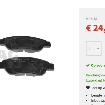
€ 57,48
€ 24
Op voor
Vandaag voo
(zaterdag) b
Zet op w
Lengte [
Inbouwpl