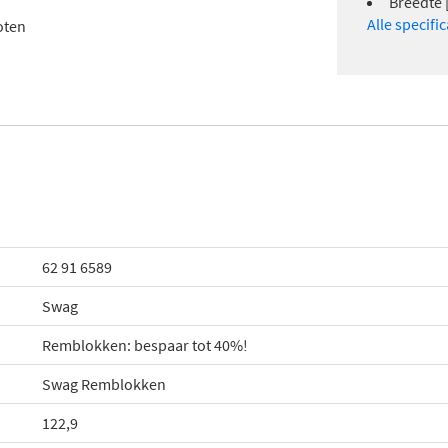
Breedte 
Alle specifi
oten
62 91 6589
Swag
Remblokken: bespaar tot 40%!
Swag Remblokken
122,9