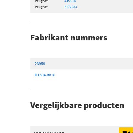
Peugeot
4353.26
Peugeot
E172283
Fabrikant nummers
23959
D1604-8818
Vergelijkbare producten
€ 