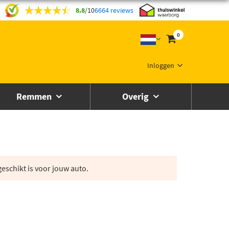
8.8
/
10
6664 reviews
0
Inloggen
Remmen
Overig
eschikt is voor jouw auto.