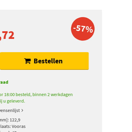
-57%
,72
Bestellen
raad
r 18:00 besteld, binnen 2 werkdagen
ij u geleverd.
ensenlijst
mm]: 122,9
aats: Vooras