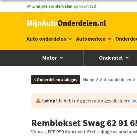
vandaag besteld,
morgen in huis *
Auto onderdelen
Automerken
Onderde
Motor
Onderstel
Onderdelencatalogus
Home
Auto onderdelen
Let op!
Je hebt nog geen auto geselecteerd.
Vu
Remblokset Swag 62 91 6
Vooras, ECE R90 Approved, Excl. slijtage waarschuw