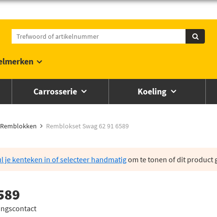
elmerken
Carrosserie
Koeling
Remblokken
Remblokset Swag 62 91 6589
l je kenteken in of selecteer handmatig
om te tonen of dit product g
589
ingscontact