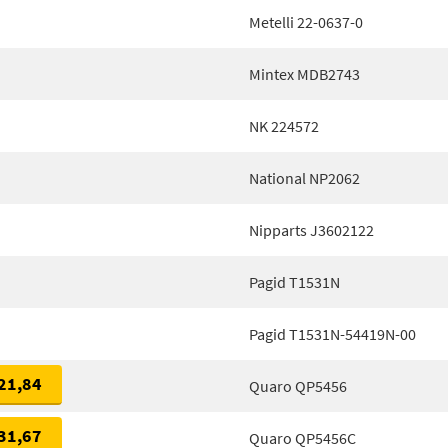
Metelli 22-0637-0
Mintex MDB2743
NK 224572
National NP2062
Nipparts J3602122
Pagid T1531N
Pagid T1531N-54419N-00
21,84
Quaro QP5456
31,67
Quaro QP5456C