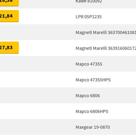
Kawe 810092
21,84
LPR 05P1235
Magneti Marelli 36370046108
27,83
Magneti Marelli 36391606017
Mapco 47355
Mapco 47355HPS
Mapco 6806
Mapco 6806HPS
Maxgear 19-0870