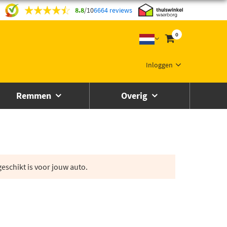
8.8
/
10
6664 reviews
0
Inloggen
Remmen
Overig
eschikt is voor jouw auto.