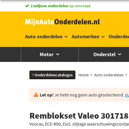
vandaag besteld,
morgen in huis *
Auto onderdelen
Automerken
Onderde
Motor
Onderstel
Onderdelencatalogus
Home
Auto onderdelen
Let op!
Je hebt nog geen auto geselecteerd.
Vu
Remblokset Valeo 301718
Vooras, ECE-R90, Excl. slijtage waarschuwingscont