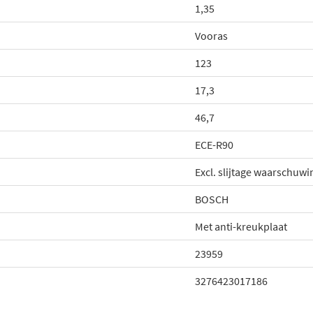
1,35
Vooras
123
17,3
46,7
ECE-R90
Excl. slijtage waarschuw
BOSCH
Met anti-kreukplaat
23959
3276423017186