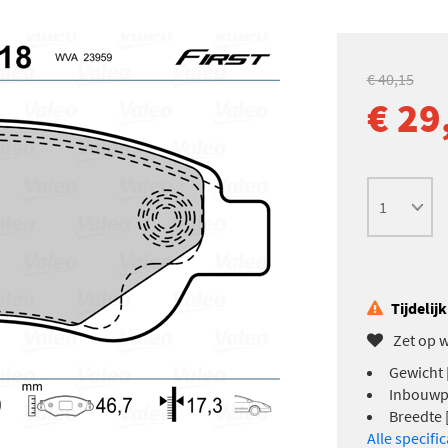
€ 40,15
€ 29
Tijdelij
Zet op w
Gewicht [
Inbouwpl
Breedte 
Alle specifi