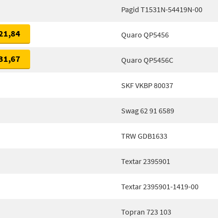
Pagid T1531N-54419N-00
21,84
Quaro QP5456
31,67
Quaro QP5456C
SKF VKBP 80037
Swag 62 91 6589
TRW GDB1633
Textar 2395901
Textar 2395901-1419-00
Topran 723 103