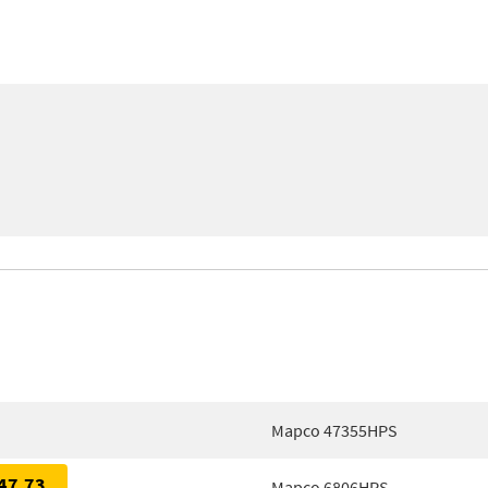
Mapco 47355HPS
47,73
Mapco 6806HPS