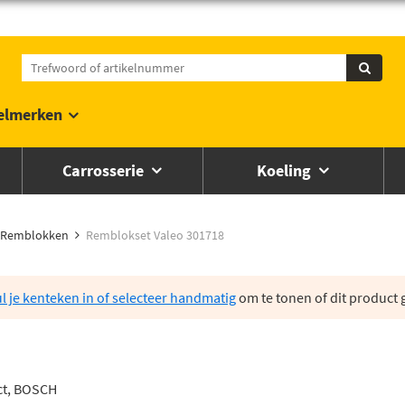
elmerken
Carrosserie
Koeling
Remblokken
Remblokset Valeo 301718
l je kenteken in of selecteer handmatig
om te tonen of dit product g
act, BOSCH