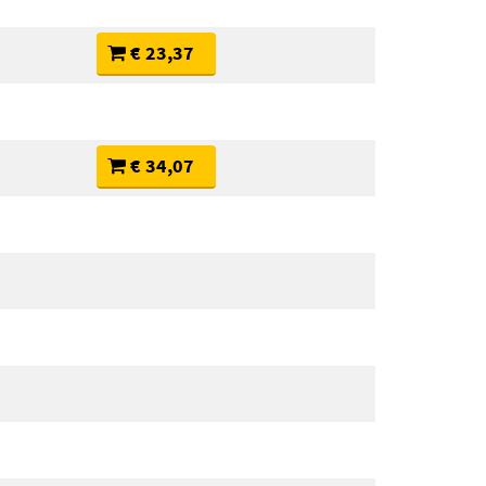
€ 23,37
€ 34,07