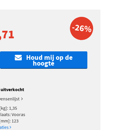
-26%
,71
Houd mij op de
hoogte
k uitverkocht
ensenlijst
kg]: 1,35
aats: Vooras
[mm]: 123
caties