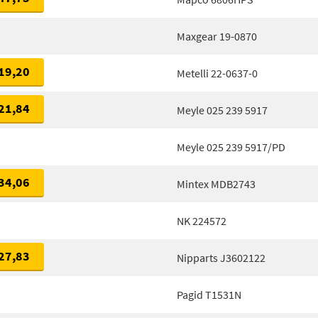
Maxgear 19-0870
19,20
Metelli 22-0637-0
21,84
Meyle 025 239 5917
Meyle 025 239 5917/PD
34,06
Mintex MDB2743
NK 224572
27,83
Nipparts J3602122
Pagid T1531N