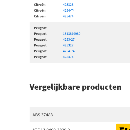
Citroën
425328
Citroën
4254-74
Citroën
425474
Peugeot
Peugeot
1613819980
Peugeot
4253-27
Peugeot
425327
Peugeot
4254-74
Peugeot
425474
Vergelijkbare producten
ABS 37483
€ 
ATE 13.0460-3829.2