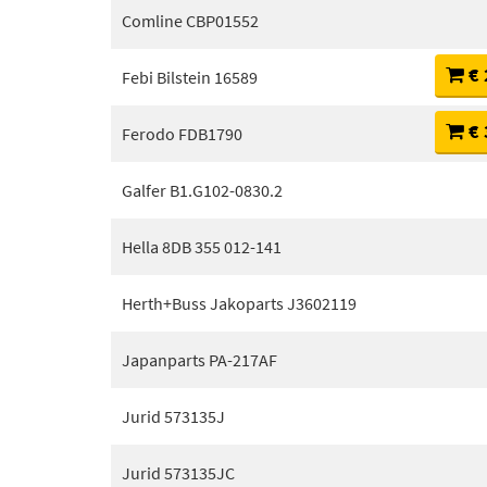
Comline CBP01552
€ 
Febi Bilstein 16589
€ 
Ferodo FDB1790
Galfer B1.G102-0830.2
Hella 8DB 355 012-141
Herth+Buss Jakoparts J3602119
Japanparts PA-217AF
Jurid 573135J
Jurid 573135JC