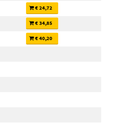
€ 24,72
€ 34,85
€ 40,20