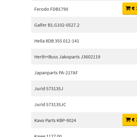
€ 
Ferodo FDB1790
Galfer B1.G102-0527.2
Hella 8DB 355 012-141
Herth+Buss Jakoparts J3602119
Japanparts PA-217AF
Jurid 573135J
Jurid 573135JC
€ 
Kavo Parts KBP-9024
Kawe 1177 00