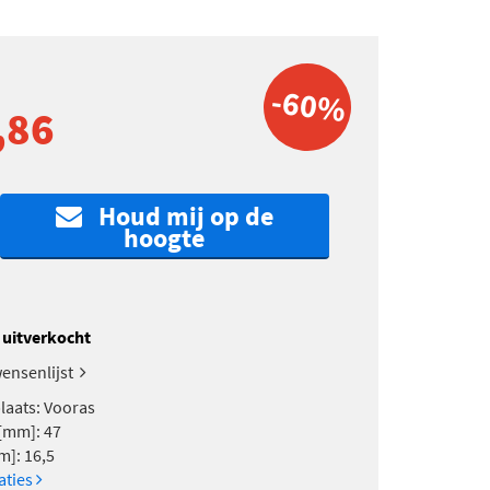
-60%
,86
Houd mij op de
hoogte
k uitverkocht
ensenlijst
aats: Vooras
[mm]: 47
m]: 16,5
caties