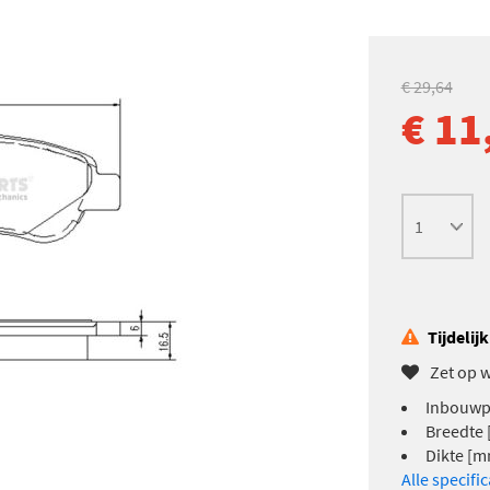
€ 29,64
€ 11
Tijdelij
Zet op w
Inbouwpl
Breedte 
Dikte [m
Alle specifi