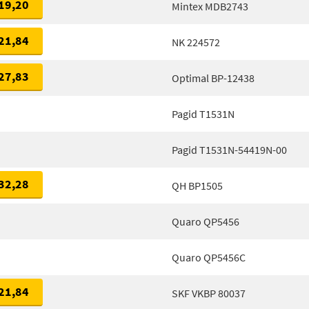
19,20
Mintex MDB2743
21,84
NK 224572
27,83
Optimal BP-12438
Pagid T1531N
Pagid T1531N-54419N-00
32,28
QH BP1505
Quaro QP5456
Quaro QP5456C
21,84
SKF VKBP 80037