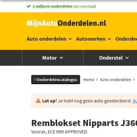
vandaag besteld,
2 miljoen onderdelen
morgen in huis *
op voorraad
Auto onderdelen
Automerken
Onderde
Motor
Onderstel
Onderdelencatalogus
Home
Auto onderdelen
Let op!
Je hebt nog geen auto geselecteerd.
Vu
Remblokset Nipparts J36
Vooras, ECE R90 APPROVED