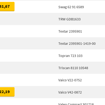
31,67
Swag 62 91 6589
TRW GDB1633
Textar 2395901
Textar 2395901-1419-00
Topran 723 103
Triscan 8110 10548
Vaico V22-0752
22,19
Vaico V42-0872
Valeo Compact 301718