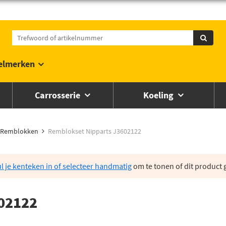
elmerken
Carrosserie
Koeling
Remblokken
Remblokset Nipparts J3602122
l je kenteken in of selecteer handmatig
om te tonen of dit product g
02122