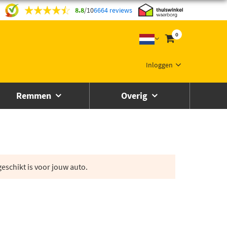
8.8
/
10
6664 reviews
0
Inloggen
Remmen
Overig
eschikt is voor jouw auto.