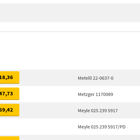
18,36
Metelli 22-0637-0
47,73
Metzger 1170089
69,42
Meyle 025 239 5917
Meyle 025 239 5917/PD